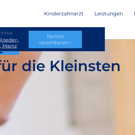
Kinderzahnarzt
Leistungen
resse
Termin
Roeder-
z —
vereinbaren ›
4, Mainz
ren ›
ür die Kleinsten